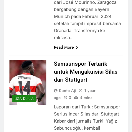
dari José Mourinho. Zaragoza
bergabung dengan Bayern
Munich pada Februari 2024
setelah tampil impresif bersama
Granada. Transfernya ke
raksasa…
Read More
Samsunspor Tertarik
untuk Mengakuisisi Silas
dari Stuttgart
Kunto Aji
1 year
ago
0
4 mins
LIGA DUNIA
Laporan dari Turki: Samsunspor
Serius Incar Silas dari Stuttgart
Kabar dari jurnalis Turki, Yağız
Sabuncuoğlu, kembali