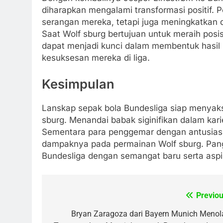
diharapkan mengalami transformasi positif. 
serangan mereka, tetapi juga meningkatkan 
Saat Wolf sburg bertujuan untuk meraih posi
dapat menjadi kunci dalam membentuk hasil 
kesuksesan mereka di liga.
Kesimpulan
Lanskap sepak bola Bundesliga siap menyak
sburg. Menandai babak siginifikan dalam kari
Sementara para penggemar dengan antusias 
dampaknya pada permainan Wolf sburg. Pangg
Bundesliga dengan semangat baru serta aspi
Previou
Post
navigation
Bryan Zaragoza dari Bayern Munich Menol