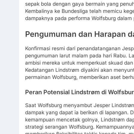
sepak bola dengan gaya bermain yang penuh k
Kembalinya ke Bundesliga telah memicu keg
dampaknya pada performa Wolfsburg dalam 
Pengumuman dan Harapan da
Konfirmasi resmi dari penandatanganan Jesp
pengumuman larut malam pada hari Rabu. La
ambisi mereka untuk memperkuat skuad dan 
Kedatangan Lindstrøm diyakini akan menyunt
permainan Wolfsburg, memberikan aset berh
Peran Potensial Lindstrøm di Wolfsbu
Saat Wolfsburg menyambut Jesper Lindstrøm 
dampak yang dapat ia berikan di lapangan. Di
kemampuan mencetak golnya, Lindstrøm dapa
strategi serangan Wolfsburg. Kemampuannya b
memberikan fleksibilitas taktis kepada tim, 