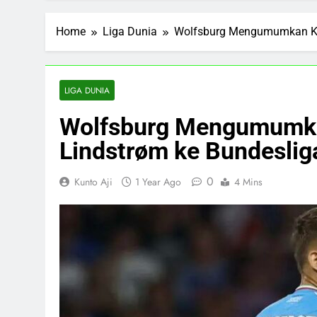
Home
Liga Dunia
Wolfsburg Mengumumkan Kem
LIGA DUNIA
Wolfsburg Mengumumka
Lindstrøm ke Bundeslig
0
Kunto Aji
1 Year Ago
4 Mins