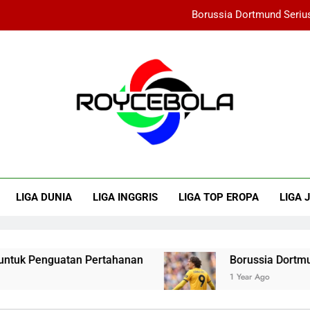
Borussia Dortmund Serius
Vladimir Coufal: Hoffenheim Mendapatka
Hamburg Sepakat Pinjam W
intracht Frankfurt Memantapkan Penglihatan pada Clément Akpa da
Borussia Dortmund Serius
diksi Juara Liga Cham
Vladimir Coufal: Hoffenheim Mendapatka
Analisis Tim
LIGA DUNIA
LIGA INGGRIS
LIGA TOP EROPA
LIGA 
Hamburg Sepakat Pinjam W
n Pertahanan
Borussia Dortmund Serius Incar
1 Year Ago