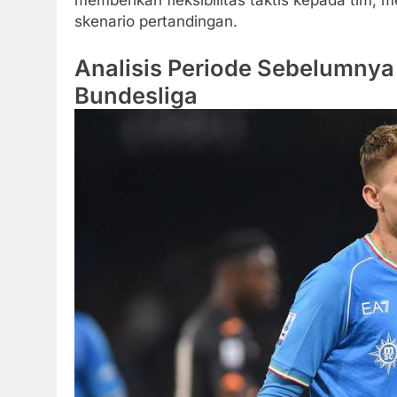
skenario pertandingan.
Analisis Periode Sebelumnya 
Bundesliga