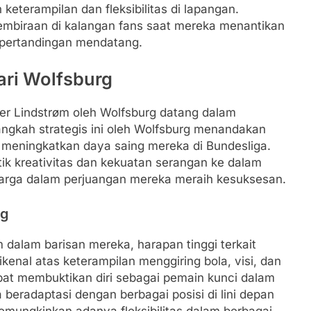
eterampilan dan fleksibilitas di lapangan.
embiraan di kalangan fans saat mereka menantikan
pertandingan mendatang.
ri Wolfsburg
er Lindstrøm oleh Wolfsburg datang dalam
ngkah strategis ini oleh Wolfsburg menandakan
meningkatkan daya saing mereka di Bundesliga.
ik kreativitas dan kekuatan serangan ke dalam
arga dalam perjuangan mereka meraih kesuksesan.
rg
dalam barisan mereka, harapan tinggi terkait
kenal atas keterampilan menggiring bola, visi, dan
t membuktikan diri sebagai pemain kunci dalam
eradaptasi dengan berbagai posisi di lini depan
memungkinkan adanya fleksibilitas dalam berbagai