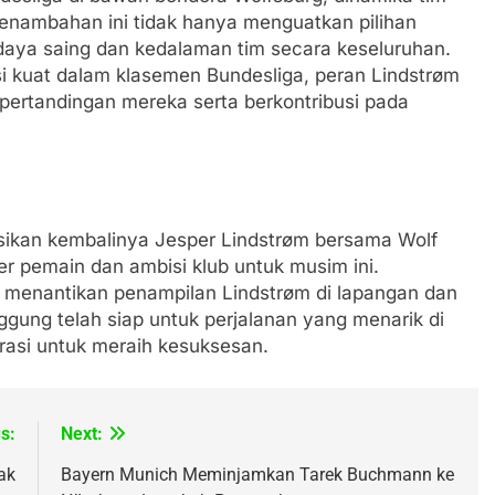
Penambahan ini tidak hanya menguatkan pilihan
daya saing dan kedalaman tim secara keseluruhan.
si kuat dalam klasemen Bundesliga, peran Lindstrøm
pertandingan mereka serta berkontribusi pada
sikan kembalinya Jesper Lindstrøm bersama Wolf
er pemain dan ambisi klub untuk musim ini.
menantikan penampilan Lindstrøm di lapangan dan
ung telah siap untuk perjalanan yang menarik di
rasi untuk meraih kesuksesan.
s:
Next:
ak
Bayern Munich Meminjamkan Tarek Buchmann ke