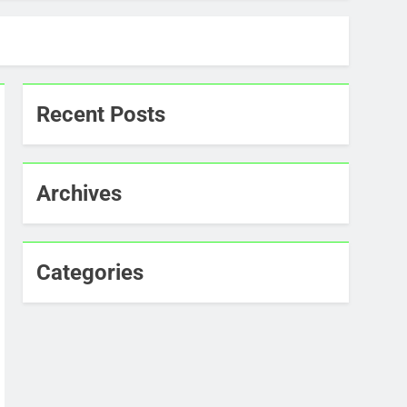
Recent Posts
Archives
Categories