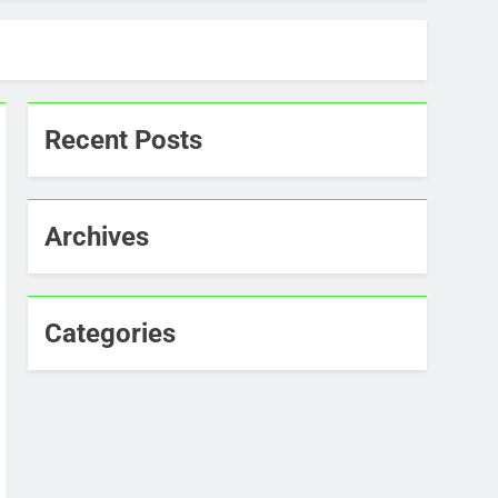
Recent Posts
Archives
Categories