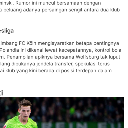
aminski. Rumor ini muncul bersamaan dengan
a peluang adanya persaingan sengit antara dua klub
sliga
ketimbang FC Köln mengisyaratkan betapa pentingnya
olandia ini dikenal lewat kecepatannya, kontrol bola
am. Penampilan apiknya bersama Wolfsburg tak luput
lang dibukanya jendela transfer, spekulasi terus
 klub yang kini berada di posisi terdepan dalam
i