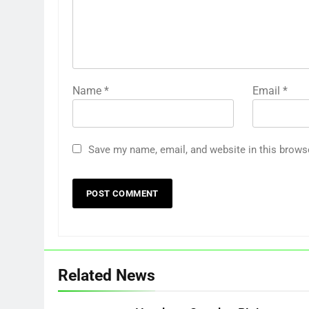
Name
*
Email
*
Save my name, email, and website in this brows
Related News