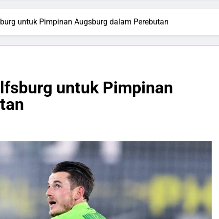
sburg untuk Pimpinan Augsburg dalam Perebutan
lfsburg untuk Pimpinan
tan