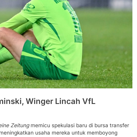
inski, Winger Lincah VfL
eine Zeitung
memicu spekulasi baru di bursa transfer
h meningkatkan usaha mereka untuk memboyong