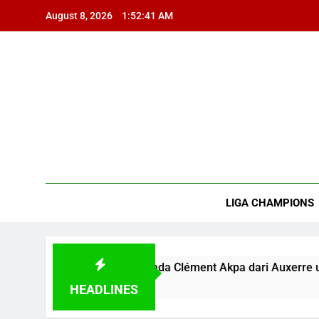
Skip
August 8, 2026
1:52:42 AM
to
content
E
Pre
RoyceBola
LIGA CHAMPIONS
n Penglihatan pada Clément Akpa dari Auxerre untuk Pengua
HEADLINES