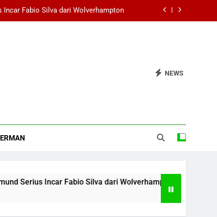
 Incar Fabio Silva dari Wolverhampton
n Pemain Berpengalaman Liga Premier
armed Omari dan Incar Luka Vuskovic
NEWS
ri Auxerre untuk Penguatan Pertahanan
 Incar Fabio Silva dari Wolverhampton
pions 2025 Statistik &
n Pemain Berpengalaman Liga Premier
 Unggulan
JERMAN
armed Omari dan Incar Luka Vuskovic
car Fabio Silva dari Wolverhampton
Vladimir
1 Year Ago