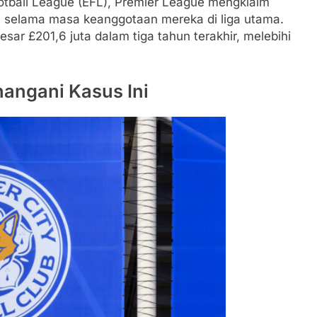
ootball League (EFL), Premier League mengklaim
adi selama masa keanggotaan mereka di liga utama.
sar £201,6 juta dalam tiga tahun terakhir, melebihi
angani Kasus Ini