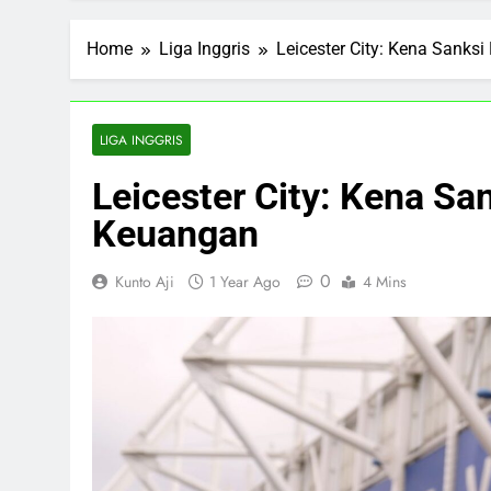
Home
Liga Inggris
Leicester City: Kena Sank
LIGA INGGRIS
Leicester City: Kena S
Keuangan
0
Kunto Aji
1 Year Ago
4 Mins