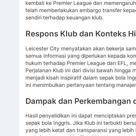
kembali ke Premier League dan memengaruhi st
telah memberlakukan embargo transfer kepad
sendiri terhadap keuangan klub.
Respons Klub dan Konteks Hi
Leicester City menyatakan akan bekerja sa
semua informasi yang diperlukan kepada kom
hukum terhadap Premier League dan EFL, men
Perjalanan Klub ini dari divisi bawah hingg
menjadi kisah inspiratif dalam sepak bola Ingg
ini menimbulkan pertanyaan tentang manajem
Dampak dan Perkembangan di
Hasil penyelidikan ini dapat menciptakan pr
sepak bola Inggris.
Jika Klub ini terbukti ber
yang lebih ketat dan transparansi yang lebih b