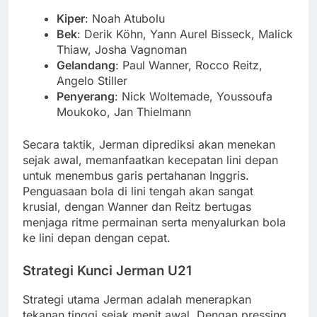
Kiper
: Noah Atubolu
Bek
: Derik Köhn, Yann Aurel Bisseck, Malick
Thiaw, Josha Vagnoman
Gelandang
: Paul Wanner, Rocco Reitz,
Angelo Stiller
Penyerang
: Nick Woltemade, Youssoufa
Moukoko, Jan Thielmann
Secara taktik, Jerman diprediksi akan menekan
sejak awal, memanfaatkan kecepatan lini depan
untuk menembus garis pertahanan Inggris.
Penguasaan bola di lini tengah akan sangat
krusial, dengan Wanner dan Reitz bertugas
menjaga ritme permainan serta menyalurkan bola
ke lini depan dengan cepat.
Strategi Kunci Jerman U21
Strategi utama Jerman adalah menerapkan
tekanan tinggi sejak menit awal. Dengan pressing