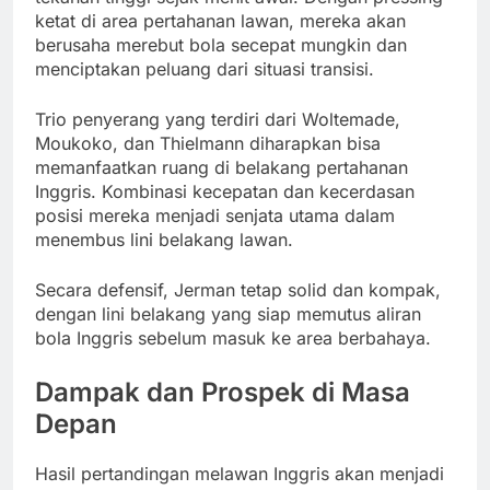
ketat di area pertahanan lawan, mereka akan
berusaha merebut bola secepat mungkin dan
menciptakan peluang dari situasi transisi.
Trio penyerang yang terdiri dari Woltemade,
Moukoko, dan Thielmann diharapkan bisa
memanfaatkan ruang di belakang pertahanan
Inggris. Kombinasi kecepatan dan kecerdasan
posisi mereka menjadi senjata utama dalam
menembus lini belakang lawan.
Secara defensif, Jerman tetap solid dan kompak,
dengan lini belakang yang siap memutus aliran
bola Inggris sebelum masuk ke area berbahaya.
Dampak dan Prospek di Masa
Depan
Hasil pertandingan melawan Inggris akan menjadi