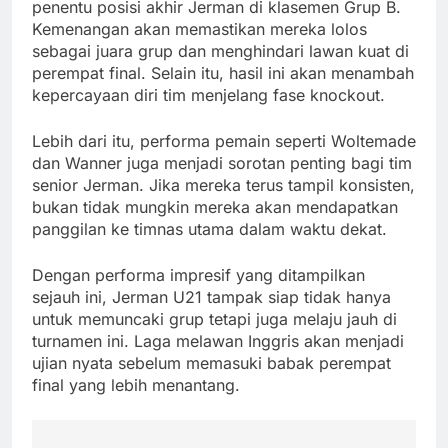
penentu posisi akhir Jerman di klasemen Grup B.
Kemenangan akan memastikan mereka lolos
sebagai juara grup dan menghindari lawan kuat di
perempat final. Selain itu, hasil ini akan menambah
kepercayaan diri tim menjelang fase knockout.
Lebih dari itu, performa pemain seperti Woltemade
dan Wanner juga menjadi sorotan penting bagi tim
senior Jerman. Jika mereka terus tampil konsisten,
bukan tidak mungkin mereka akan mendapatkan
panggilan ke timnas utama dalam waktu dekat.
Dengan performa impresif yang ditampilkan
sejauh ini, Jerman U21 tampak siap tidak hanya
untuk memuncaki grup tetapi juga melaju jauh di
turnamen ini. Laga melawan Inggris akan menjadi
ujian nyata sebelum memasuki babak perempat
final yang lebih menantang.