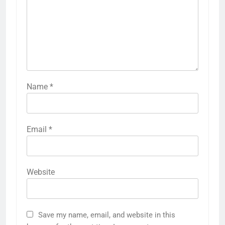
Name
*
Email
*
Website
Save my name, email, and website in this