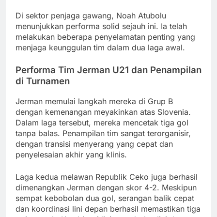
Di sektor penjaga gawang, Noah Atubolu
menunjukkan performa solid sejauh ini. Ia telah
melakukan beberapa penyelamatan penting yang
menjaga keunggulan tim dalam dua laga awal.
Performa Tim Jerman U21 dan Penampilan
di Turnamen
Jerman memulai langkah mereka di Grup B
dengan kemenangan meyakinkan atas Slovenia.
Dalam laga tersebut, mereka mencetak tiga gol
tanpa balas. Penampilan tim sangat terorganisir,
dengan transisi menyerang yang cepat dan
penyelesaian akhir yang klinis.
Laga kedua melawan Republik Ceko juga berhasil
dimenangkan Jerman dengan skor 4-2. Meskipun
sempat kebobolan dua gol, serangan balik cepat
dan koordinasi lini depan berhasil memastikan tiga