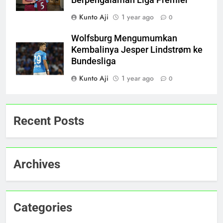
Berpengalaman Liga Premier
Kunto Aji
1 year ago
0
Wolfsburg Mengumumkan
Kembalinya Jesper Lindstrøm ke
Bundesliga
Kunto Aji
1 year ago
0
Recent Posts
Archives
Categories