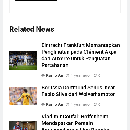
Related News
Eintracht Frankfurt Memantapkan
Penglihatan pada Clément Akpa
dari Auxerre untuk Penguatan
Pertahanan
Kunto Aji
1 year ago
0
Borussia Dortmund Serius Incar
Fabio Silva dari Wolverhampton
Kunto Aji
1 year ago
0
Vladimir Coufal: Hoffenheim
Mendapatkan Pemain