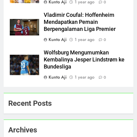
Kunto Aji
1 year ago
0
Vladimir Coufal: Hoffenheim
Mendapatkan Pemain
Berpengalaman Liga Premier
Kunto Aji
1 year ago
0
Wolfsburg Mengumumkan
Kembalinya Jesper Lindstrøm ke
Bundesliga
Kunto Aji
1 year ago
0
Recent Posts
Archives