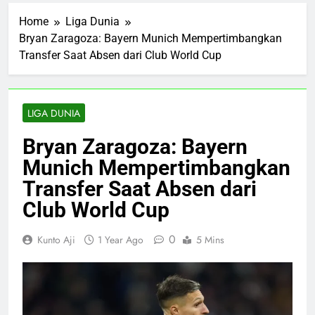
Home
Liga Dunia
Bryan Zaragoza: Bayern Munich Mempertimbangkan
Transfer Saat Absen dari Club World Cup
LIGA DUNIA
Bryan Zaragoza: Bayern
Munich Mempertimbangkan
Transfer Saat Absen dari
Club World Cup
0
Kunto Aji
1 Year Ago
5 Mins