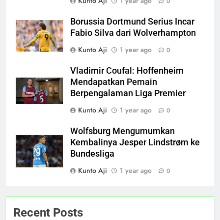
Kunto Aji
1 year ago
0
Borussia Dortmund Serius Incar
Fabio Silva dari Wolverhampton
Kunto Aji
1 year ago
0
Vladimir Coufal: Hoffenheim
Mendapatkan Pemain
Berpengalaman Liga Premier
Kunto Aji
1 year ago
0
Wolfsburg Mengumumkan
Kembalinya Jesper Lindstrøm ke
Bundesliga
Kunto Aji
1 year ago
0
Recent Posts