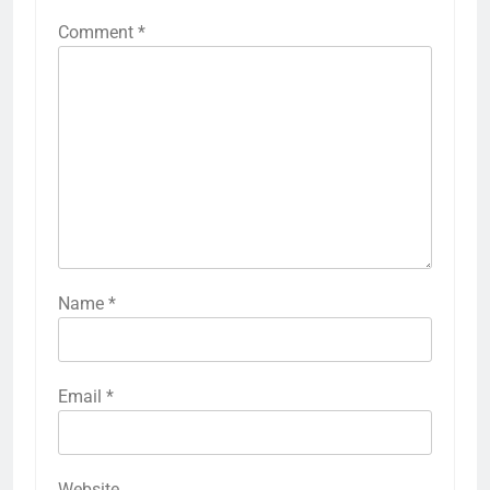
Comment
*
Name
*
Email
*
Website