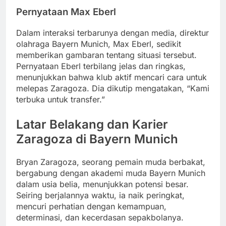
Pernyataan Max Eberl
Dalam interaksi terbarunya dengan media, direktur
olahraga Bayern Munich, Max Eberl, sedikit
memberikan gambaran tentang situasi tersebut.
Pernyataan Eberl terbilang jelas dan ringkas,
menunjukkan bahwa klub aktif mencari cara untuk
melepas Zaragoza. Dia dikutip mengatakan, “Kami
terbuka untuk transfer.”
Latar Belakang dan Karier
Zaragoza di Bayern Munich
Bryan Zaragoza, seorang pemain muda berbakat,
bergabung dengan akademi muda Bayern Munich
dalam usia belia, menunjukkan potensi besar.
Seiring berjalannya waktu, ia naik peringkat,
mencuri perhatian dengan kemampuan,
determinasi, dan kecerdasan sepakbolanya.