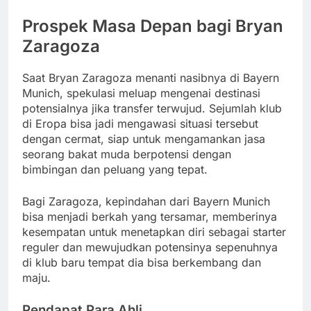
Prospek Masa Depan bagi Bryan
Zaragoza
Saat Bryan Zaragoza menanti nasibnya di Bayern
Munich, spekulasi meluap mengenai destinasi
potensialnya jika transfer terwujud. Sejumlah klub
di Eropa bisa jadi mengawasi situasi tersebut
dengan cermat, siap untuk mengamankan jasa
seorang bakat muda berpotensi dengan
bimbingan dan peluang yang tepat.
Bagi Zaragoza, kepindahan dari Bayern Munich
bisa menjadi berkah yang tersamar, memberinya
kesempatan untuk menetapkan diri sebagai starter
reguler dan mewujudkan potensinya sepenuhnya
di klub baru tempat dia bisa berkembang dan
maju.
Pendapat Para Ahli