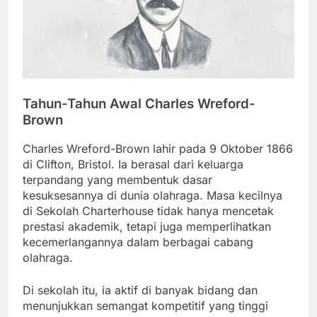
Tahun-Tahun Awal Charles Wreford-
Brown
Charles Wreford-Brown lahir pada 9 Oktober 1866
di Clifton, Bristol. Ia berasal dari keluarga
terpandang yang membentuk dasar
kesuksesannya di dunia olahraga. Masa kecilnya
di Sekolah Charterhouse tidak hanya mencetak
prestasi akademik, tetapi juga memperlihatkan
kecemerlangannya dalam berbagai cabang
olahraga.
Di sekolah itu, ia aktif di banyak bidang dan
menunjukkan semangat kompetitif yang tinggi