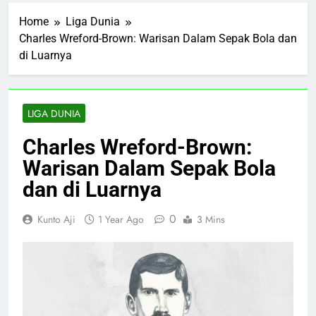
Home
Liga Dunia
Charles Wreford-Brown: Warisan Dalam Sepak Bola dan
di Luarnya
LIGA DUNIA
Charles Wreford-Brown:
Warisan Dalam Sepak Bola
dan di Luarnya
0
Kunto Aji
1 Year Ago
3 Mins