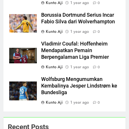
Kunto Aji
1 year ago
0
Borussia Dortmund Serius Incar
Fabio Silva dari Wolverhampton
Kunto Aji
1 year ago
0
Vladimir Coufal: Hoffenheim
Mendapatkan Pemain
Berpengalaman Liga Premier
Kunto Aji
1 year ago
0
Wolfsburg Mengumumkan
Kembalinya Jesper Lindstrøm ke
Bundesliga
Kunto Aji
1 year ago
0
Recent Posts