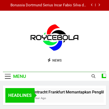
Skip
Pertahanan
Borussia Dortmund Serius Incar Fabio Silva dari
to
Wolverhampton
content
Vladimir Coufal: Hoffenheim Mendapatkan
Pemain Berpengalaman Liga Premier
Hamburg Sepakat Pinjam Warmed Omari dan
Incar Luka Vuskovic
Eintracht Frankfurt Memantapkan Penglihatan
pada Clément Akpa dari Auxerre untuk Penguatan
Pertahanan
Borussia Dortmund Serius Incar Fabio Silva dari
Wolverhampton
Prediksi Juara
RoyceBola
Vladimir Coufal: Hoffenheim Mendapatkan
NEWS
Pemain Berpengalaman Liga Premier
Liga Champions
Hamburg Sepakat Pinjam Warmed Omari dan
2025 Statistik &
Incar Luka Vuskovic
MENU
Analisis Tim
Eintracht Frankfurt Memantapkan Penglihata
Unggulan
HEADLINES
1 Year Ago