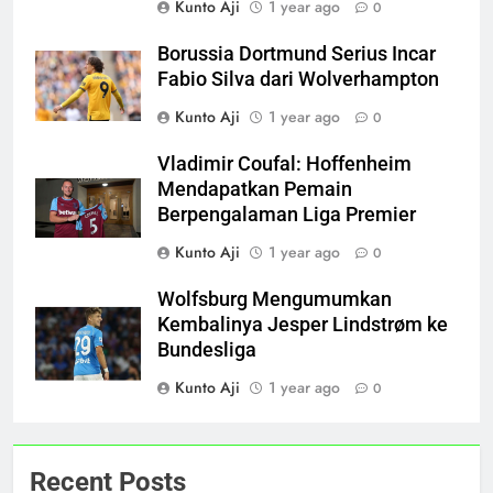
Kunto Aji
1 year ago
0
Borussia Dortmund Serius Incar
Fabio Silva dari Wolverhampton
Kunto Aji
1 year ago
0
Vladimir Coufal: Hoffenheim
Mendapatkan Pemain
Berpengalaman Liga Premier
Kunto Aji
1 year ago
0
Wolfsburg Mengumumkan
Kembalinya Jesper Lindstrøm ke
Bundesliga
Kunto Aji
1 year ago
0
Recent Posts