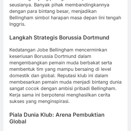
seusianya. Banyak pihak membandingkannya
dengan para bintang besar, menjadikan
Bellingham simbol harapan masa depan lini tengah
Inggris.
Langkah Strategis Borussia Dortmund
Kedatangan Jobe Bellingham mencerminkan
keseriusan Borussia Dortmund dalam
mengembangkan pemain muda berbakat serta
membentuk tim yang mampu bersaing di level
domestik dan global. Reputasi klub ini dalam
membesarkan pemain muda menjadi bintang dunia
sangat cocok dengan ambisi pribadi Bellingham.
Kerja sama ini berpotensi menghasilkan cerita
sukses yang menginspirasi.
Piala Dunia Klub: Arena Pembuktian
Global