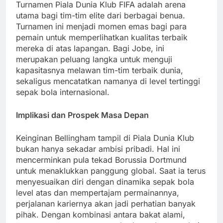
Turnamen Piala Dunia Klub FIFA adalah arena
utama bagi tim-tim elite dari berbagai benua.
Turnamen ini menjadi momen emas bagi para
pemain untuk memperlihatkan kualitas terbaik
mereka di atas lapangan. Bagi Jobe, ini
merupakan peluang langka untuk menguji
kapasitasnya melawan tim-tim terbaik dunia,
sekaligus mencatatkan namanya di level tertinggi
sepak bola internasional.
Implikasi dan Prospek Masa Depan
Keinginan Bellingham tampil di Piala Dunia Klub
bukan hanya sekadar ambisi pribadi. Hal ini
mencerminkan pula tekad Borussia Dortmund
untuk menaklukkan panggung global. Saat ia terus
menyesuaikan diri dengan dinamika sepak bola
level atas dan mempertajam permainannya,
perjalanan kariernya akan jadi perhatian banyak
pihak. Dengan kombinasi antara bakat alami,