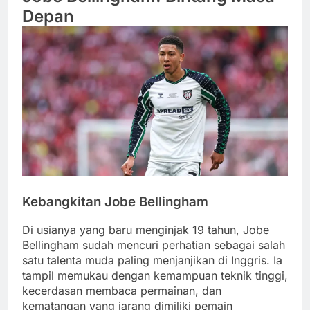
Depan
Kebangkitan Jobe Bellingham
Di usianya yang baru menginjak 19 tahun, Jobe
Bellingham sudah mencuri perhatian sebagai salah
satu talenta muda paling menjanjikan di Inggris. Ia
tampil memukau dengan kemampuan teknik tinggi,
kecerdasan membaca permainan, dan
kematangan yang jarang dimiliki pemain