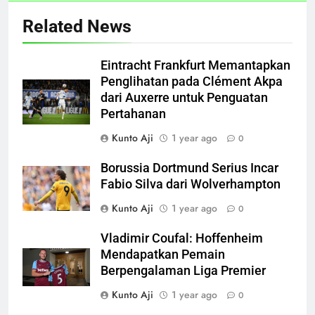
Related News
Eintracht Frankfurt Memantapkan
Penglihatan pada Clément Akpa
dari Auxerre untuk Penguatan
Pertahanan
Kunto Aji
1 year ago
0
Borussia Dortmund Serius Incar
Fabio Silva dari Wolverhampton
Kunto Aji
1 year ago
0
Vladimir Coufal: Hoffenheim
Mendapatkan Pemain
Berpengalaman Liga Premier
Kunto Aji
1 year ago
0