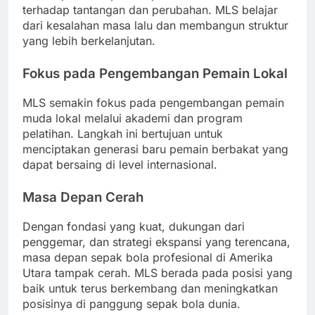
terhadap tantangan dan perubahan.
MLS belajar
dari kesalahan masa lalu dan membangun struktur
yang lebih berkelanjutan.
Fokus pada Pengembangan Pemain Lokal
MLS semakin fokus pada pengembangan pemain
muda lokal melalui akademi dan program
pelatihan.
Langkah ini bertujuan untuk
menciptakan generasi baru pemain berbakat yang
dapat bersaing di level internasional.
Masa Depan Cerah
Dengan fondasi yang kuat, dukungan dari
penggemar, dan strategi ekspansi yang terencana,
masa depan sepak bola profesional di Amerika
Utara tampak cerah.
MLS berada pada posisi yang
baik untuk terus berkembang dan meningkatkan
posisinya di panggung sepak bola dunia.