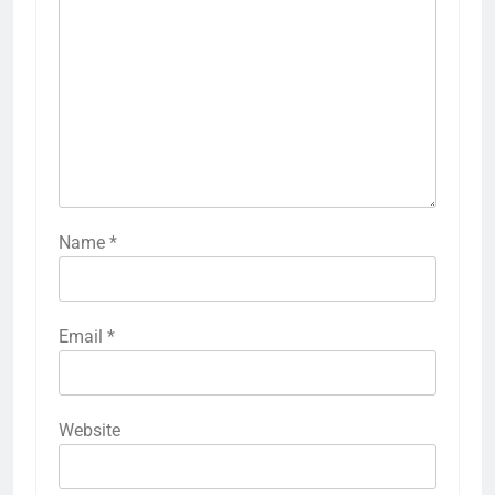
Name
*
Email
*
Website