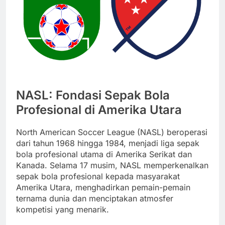
NASL: Fondasi Sepak Bola
Profesional di Amerika Utara
North American Soccer League (NASL) beroperasi
dari tahun 1968 hingga 1984, menjadi liga sepak
bola profesional utama di Amerika Serikat dan
Kanada.
Selama 17 musim, NASL memperkenalkan
sepak bola profesional kepada masyarakat
Amerika Utara, menghadirkan pemain-pemain
ternama dunia dan menciptakan atmosfer
kompetisi yang menarik.