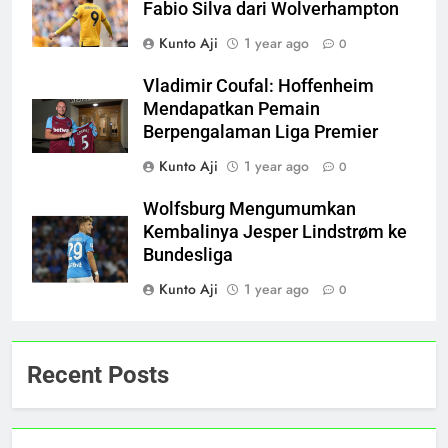
Fabio Silva dari Wolverhampton
Kunto Aji
1 year ago
0
Vladimir Coufal: Hoffenheim
Mendapatkan Pemain
Berpengalaman Liga Premier
Kunto Aji
1 year ago
0
Wolfsburg Mengumumkan
Kembalinya Jesper Lindstrøm ke
Bundesliga
Kunto Aji
1 year ago
0
Recent Posts