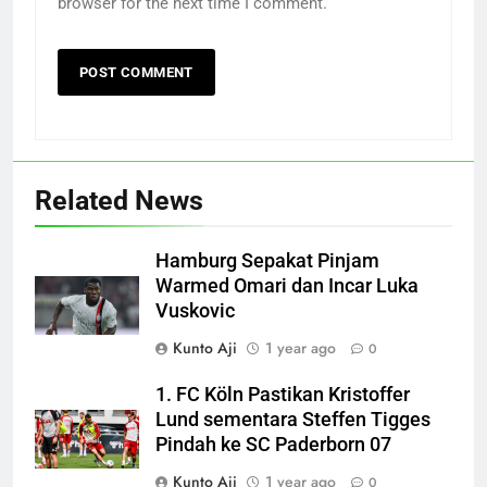
browser for the next time I comment.
Related News
Hamburg Sepakat Pinjam
Warmed Omari dan Incar Luka
Vuskovic
Kunto Aji
1 year ago
0
1. FC Köln Pastikan Kristoffer
Lund sementara Steffen Tigges
Pindah ke SC Paderborn 07
Kunto Aji
1 year ago
0