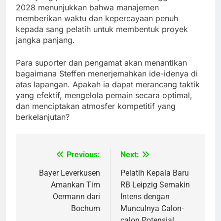
2028 menunjukkan bahwa manajemen
memberikan waktu dan kepercayaan penuh
kepada sang pelatih untuk membentuk proyek
jangka panjang.
Para suporter dan pengamat akan menantikan
bagaimana Steffen menerjemahkan ide-idenya di
atas lapangan. Apakah ia dapat merancang taktik
yang efektif, mengelola pemain secara optimal,
dan menciptakan atmosfer kompetitif yang
berkelanjutan?
Previous:
Next:
Post
navigation
Bayer Leverkusen
Pelatih Kepala Baru
Amankan Tim
RB Leipzig Semakin
Oermann dari
Intens dengan
Bochum
Munculnya Calon-
calon Potensial