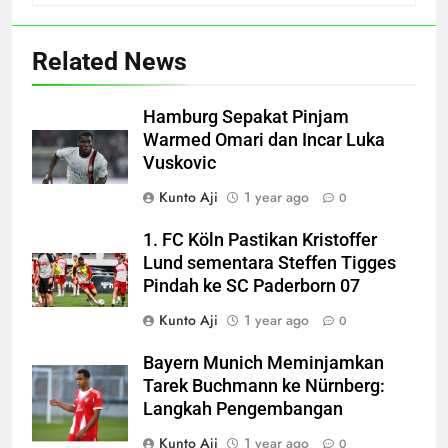
Related News
Hamburg Sepakat Pinjam
Warmed Omari dan Incar Luka
Vuskovic
Kunto Aji
1 year ago
0
1. FC Köln Pastikan Kristoffer
Lund sementara Steffen Tigges
Pindah ke SC Paderborn 07
Kunto Aji
1 year ago
0
Bayern Munich Meminjamkan
Tarek Buchmann ke Nürnberg:
Langkah Pengembangan
Kunto Aji
1 year ago
0