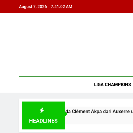
Skip
August 7, 2026
7:41:03 AM
to
content
E
Pre
RoyceBola
LIGA CHAMPIONS
 Penglihatan pada Clément Akpa dari Auxerre untuk Penguata
HEADLINES