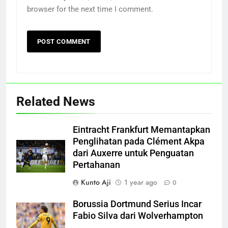
browser for the next time I comment.
Related News
Eintracht Frankfurt Memantapkan
Penglihatan pada Clément Akpa
dari Auxerre untuk Penguatan
Pertahanan
Kunto Aji
1 year ago
0
Borussia Dortmund Serius Incar
Fabio Silva dari Wolverhampton