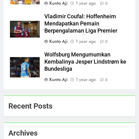
Kunto Aji
1 year ago
0
Vladimir Coufal: Hoffenheim
Mendapatkan Pemain
Berpengalaman Liga Premier
Kunto Aji
1 year ago
0
Wolfsburg Mengumumkan
Kembalinya Jesper Lindstrøm ke
Bundesliga
Kunto Aji
1 year ago
0
Recent Posts
Archives