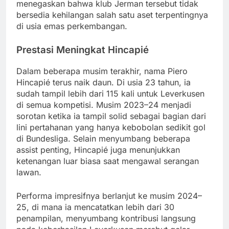
menegaskan bahwa klub Jerman tersebut tidak
bersedia kehilangan salah satu aset terpentingnya
di usia emas perkembangan.
Prestasi Meningkat Hincapié
Dalam beberapa musim terakhir, nama Piero
Hincapié terus naik daun. Di usia 23 tahun, ia
sudah tampil lebih dari 115 kali untuk Leverkusen
di semua kompetisi. Musim 2023–24 menjadi
sorotan ketika ia tampil solid sebagai bagian dari
lini pertahanan yang hanya kebobolan sedikit gol
di Bundesliga. Selain menyumbang beberapa
assist penting, Hincapié juga menunjukkan
ketenangan luar biasa saat mengawal serangan
lawan.
Performa impresifnya berlanjut ke musim 2024–
25, di mana ia mencatatkan lebih dari 30
penampilan, menyumbang kontribusi langsung