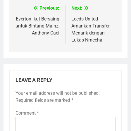
Previous:
Next:
Post
navigation
Everton Ikut Bersaing
Leeds United
untuk Bintang Mainz,
Amankan Transfer
Anthony Caci
Menarik dengan
Lukas Nmecha
LEAVE A REPLY
Your email address will not be published.
Required fields are marked
*
Comment
*