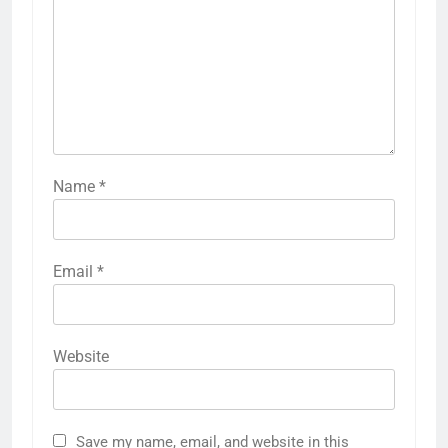
Name
*
Email
*
Website
Save my name, email, and website in this